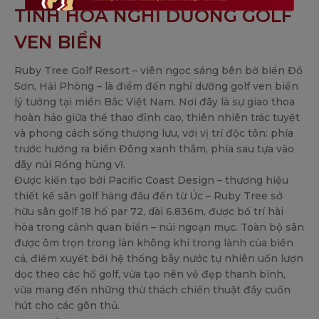
TINH HOA NGHỈ DƯỠNG GOLF
VEN BIỂN
Ruby Tree Golf Resort – viên ngọc sáng bên bờ biển Đồ
Sơn, Hải Phòng – là điểm đến nghỉ dưỡng golf ven biển
lý tưởng tại miền Bắc Việt Nam. Nơi đây là sự giao thoa
hoàn hảo giữa thể thao đỉnh cao, thiên nhiên trác tuyệt
và phong cách sống thượng lưu, với vị trí độc tôn: phía
trước hướng ra biển Đông xanh thẳm, phía sau tựa vào
dãy núi Rồng hùng vĩ.
Được kiến tạo bởi Pacific Coast Design – thương hiệu
thiết kế sân golf hàng đầu đến từ Úc – Ruby Tree sở
hữu sân golf 18 hố par 72, dài 6.836m, được bố trí hài
hòa trong cảnh quan biển – núi ngoạn mục. Toàn bộ sân
được ôm trọn trong làn không khí trong lành của biển
cả, điểm xuyết bởi hệ thống bẫy nước tự nhiên uốn lượn
dọc theo các hố golf, vừa tạo nên vẻ đẹp thanh bình,
vừa mang đến những thử thách chiến thuật đầy cuốn
hút cho các gôn thủ.